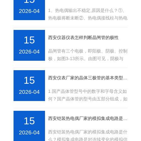
2026-04
1、热电偶输出不稳定,原因是什么？①、
热电极将断未断②、热电偶接线柱与热电
极接触不良③、热电偶测量线路引起断续
短路或接地④···
15
西安仪器仪表怎样判断晶闸管的极性
2026-04
晶闸管有三个电极，即阳极、阴极、控制
极，如图3-13所示。由图可见，阴极与
控制极之间有一个PN结，而阳极与控制
极之间有两个反极···
15
西安仪表厂家的晶体三极管的基本类型有哪几种
2026-04
1.国产晶体管型号中的数字和字母含义如
何？国产晶体管的型号由五部分组成，如
表3-5所示。2.晶体三极管的基本类型有
哪几种？晶体三···
15
西安铠装热电偶厂家的模拟集成电路是什么
2026-04
西安铠装热电偶厂家的模拟集成电路是什
么？模拟集成电路是对连续变化的模拟信